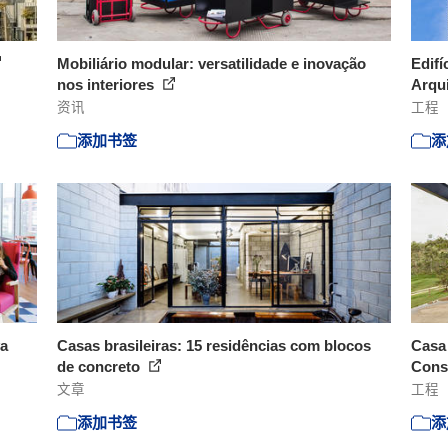
Mobiliário modular: versatilidade e inovação
Edifí
nos interiores
Arqu
资讯
工程
添加书签
添
va
Casas brasileiras: 15 residências com blocos
Casa 
de concreto
Cons
文章
工程
添加书签
添