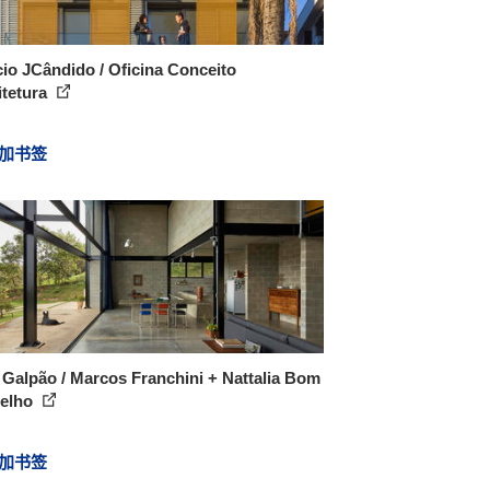
cio JCândido / Oficina Conceito
itetura
加书签
Galpão / Marcos Franchini + Nattalia Bom
elho
加书签