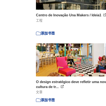
Centro de Inovação Una Makers / Ideia1
工程
添加书签
O design estratégico deve refletir uma no
cultura de tr...
文章
添加书签