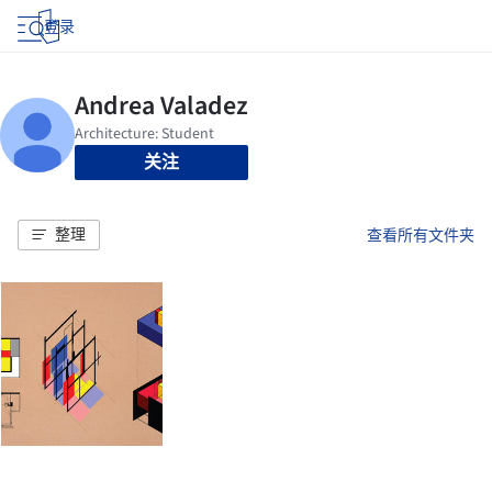
登录
关注
整理
查看所有文件夹