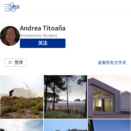
登录
关注
整理
查看所有文件夹