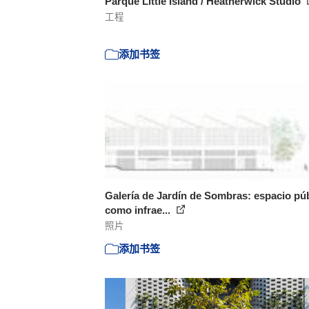
Parque Little Island / Heatherwick Studio
工程
添加书签
Galería de Jardín de Sombras: espacio pú
como infrae...
照片
添加书签