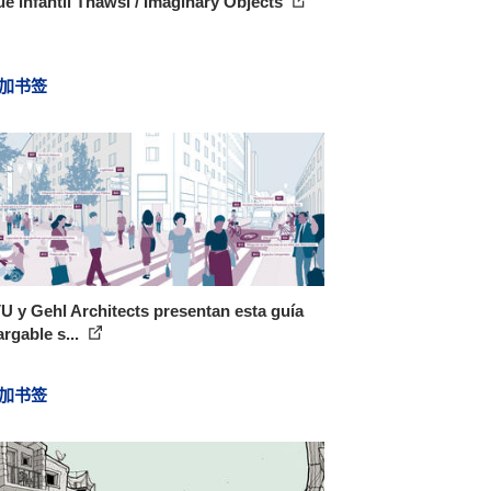
e infantil Thawsi / Imaginary Objects
加书签
 y Gehl Architects presentan esta guía
rgable s...
加书签