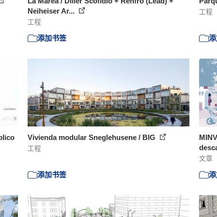
La Marea / Diller Scofidio + Renfro (Lead) +
Parqu
Neiheiser Ar...
工程
工程
添加书签
添
blico
Vivienda modular Sneglehusene / BIG
MINVU
desca
工程
文章
添加书签
添