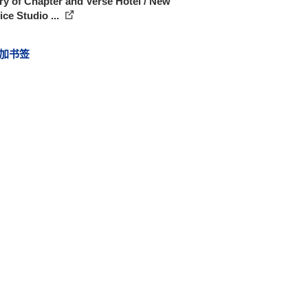
ry of Chapter and Verse Hotel / New
ice Studio ...
加书签