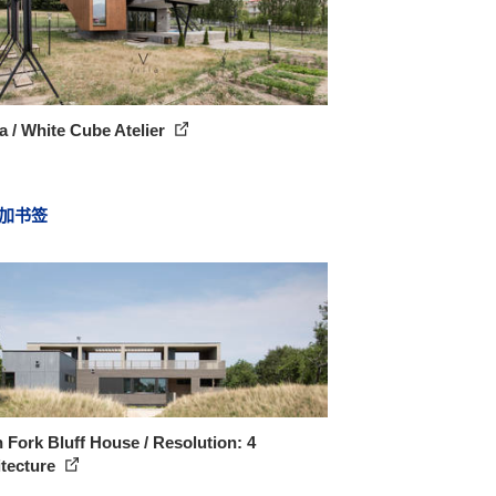
la / White Cube Atelier
加书签
 Fork Bluff House / Resolution: 4
itecture