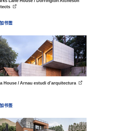
arks Lane House / Dorrington Atcheson
itects
加书签
a House / Arnau estudi d’arquitectura
加书签