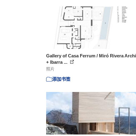
Gallery of Casa Ferrum / Miró Rivera Archi
+ Ibarra ...
照片
添加书签