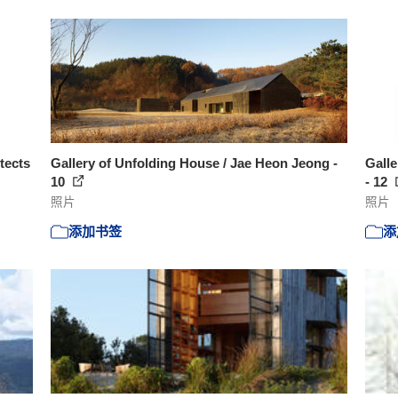
tects
Gallery of Unfolding House / Jae Heon Jeong -
Galle
10
- 12
照片
照片
添加书签
添