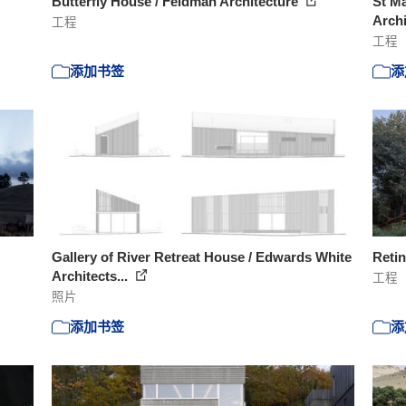
Butterfly House / Feldman Architecture
St M
Arch
工程
工程
添加书签
添
Gallery of River Retreat House / Edwards White
Retin
Architects...
工程
照片
添加书签
添