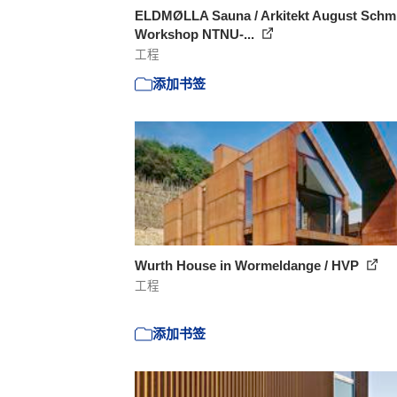
ELDMØLLA Sauna / Arkitekt August Schmi
Workshop NTNU-...
工程
添加书签
Wurth House in Wormeldange / HVP
工程
添加书签