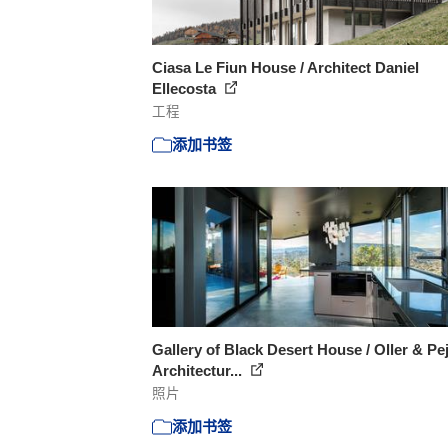
Ciasa Le Fiun House / Architect Daniel
Ellecosta
工程
添加书签
Gallery of Black Desert House / Oller & Pej
Architectur...
照片
添加书签