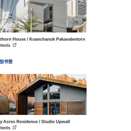
athorn House / Kuanchanok Pakavaleetorn
itects
加书签
 Acres Residence / Studio Upwall
itects