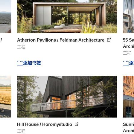
/
Atherton Pavilions / Feldman Architecture
55 S
Arch
工程
工程
添加书签
添
Hill House / Horomystudio
Sunny
Arch
工程