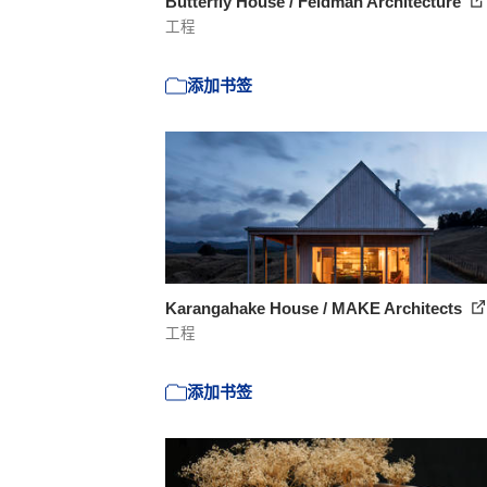
Butterfly House / Feldman Architecture
工程
添加书签
Karangahake House / MAKE Architects
工程
添加书签