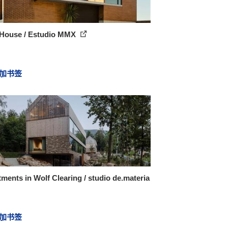
House / Estudio MMX
加书签
ments in Wolf Clearing / studio de.materia
加书签