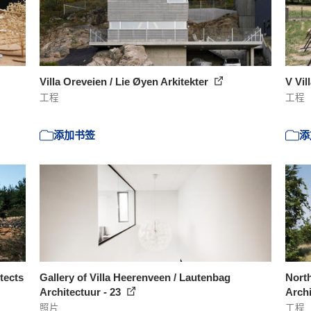
Villa Oreveien / Lie Øyen Arkitekter
V Vil
工程
工程
添加书签
添
tects
Gallery of Villa Heerenveen / Lautenbag
North
Architectuur - 23
Arch
照片
工程