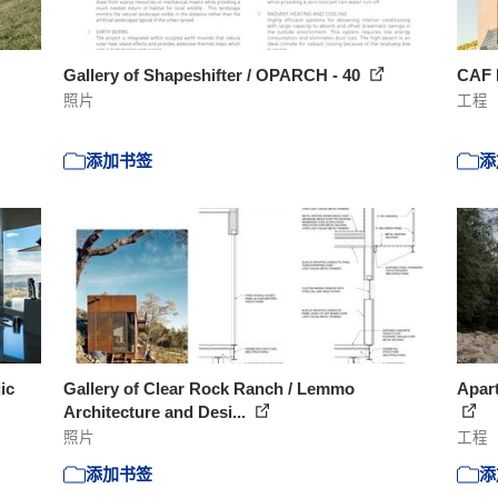
Gallery of Shapeshifter / OPARCH - 40
CAF 
照片
工程
添加书签
添
ic
Gallery of Clear Rock Ranch / Lemmo
Apart
Architecture and Desi...
照片
工程
添加书签
添