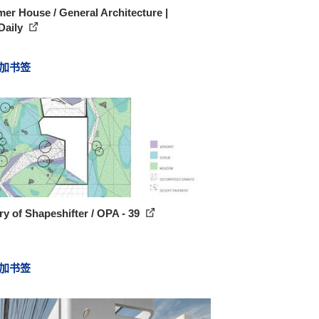
r House / General Architecture |
Daily
加书签
ry of Shapeshifter / OPA - 39
加书签