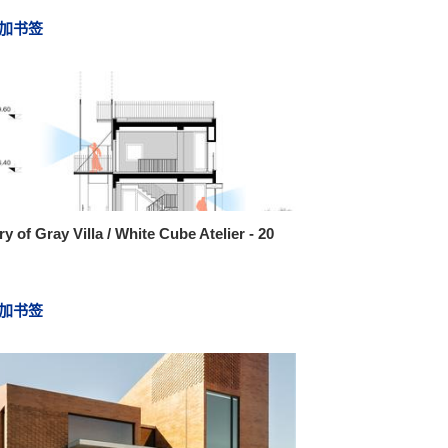
加书签
ry of Gray Villa / White Cube Atelier - 20
加书签