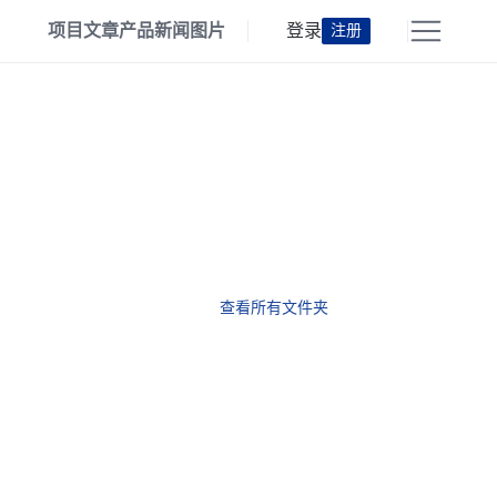
项目
文章
产品
新闻
图片
登录
注册
查看所有文件夹