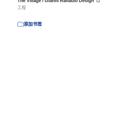
The Village / Gianni Ranaulo Design
工程
添加书签