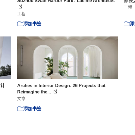
Suzhou Swan Harbor Park / Lacime Architects
都会之
工程
工程
添加书签
添
设计
Arches in Interior Design: 26 Projects that
Reimagine the...
文章
添加书签