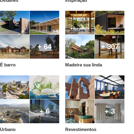
Detalhes
Inspiração
+ 64
+ 307
É barro
Madeira sua linda
+ 6
+ 3
Urbano
Revestimentos