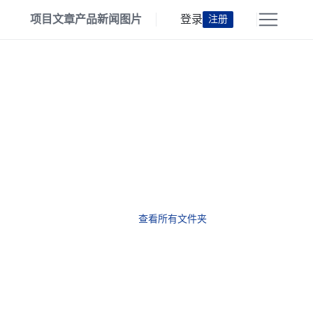
项目
文章
产品
新闻
图片
登录
注册
查看所有文件夹