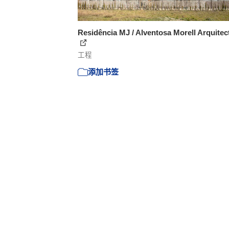
Residência MJ / Alventosa Morell Arquitec
工程
添加书签