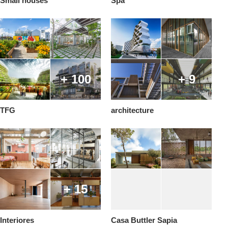
Small houses
Spa
+ 100
+ 9
TFG
architecture
+ 15
Interiores
Casa Buttler Sapia