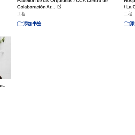
Pabellón de las Orquídeas / CCA Centro de
Hospe
Colaboración Ar...
/ La 
工程
工程
添加书签
添
as: