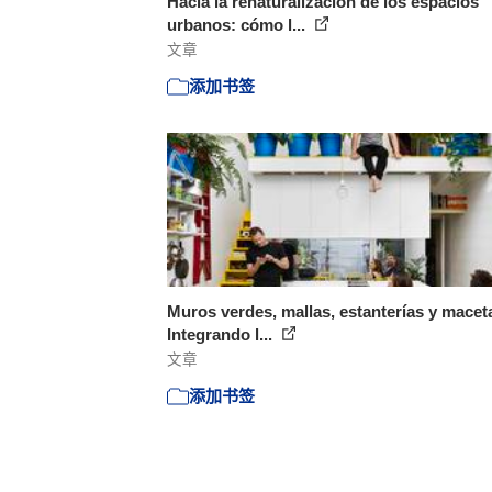
Hacia la renaturalización de los espacios
urbanos: cómo l...
文章
添加书签
Muros verdes, mallas, estanterías y macet
Integrando l...
文章
添加书签