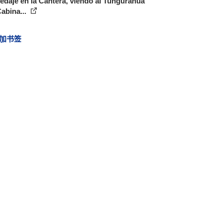
daje en la Cantera, viendo al Tungurahua
Cabina...
加书签