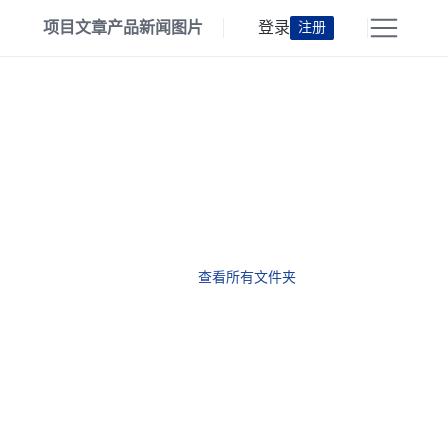
项目
文章
产品
新闻
图片
登录
注册
查看所有文件夹