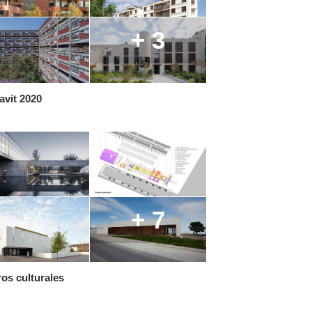
+ 3
avit 2020
+ 7
os culturales