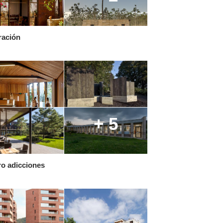
ración
+ 5
o adicciones