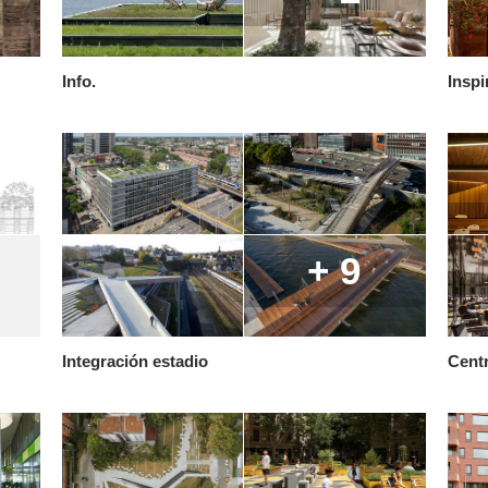
Info.
Inspi
+ 9
Integración estadio
Centr