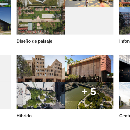
Diseño de paisaje
Infon
+ 5
Híbrido
Centr