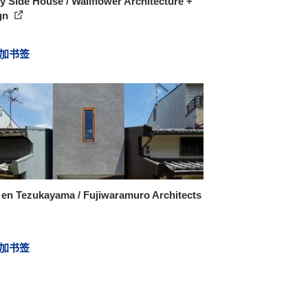
 Side House / Wallflower Architecture +
gn
加书签
 en Tezukayama / Fujiwaramuro Architects
加书签