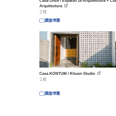
Casa Once / Espacio 18 Arquitectura + Cu
Arquitectura
工程
添加书签
Casa KONTUM / Khuon Studio
工程
添加书签