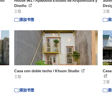
eto
House 961 / Apaloosa Estudio de Arquitectura y
Sunny
Diseño
Desi
工程
工程
添加书签
添
Casa con doble techo / Khuon Studio
Casa
工程
工程
添加书签
添