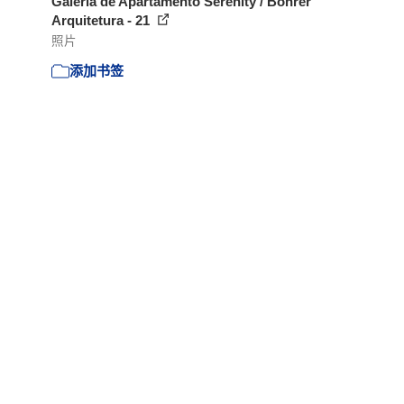
Galeria de Apartamento Serenity / Bohrer
Arquitetura - 21
照片
添加书签