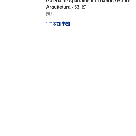
Galeria de Apartamento Trianon / Bohrer
Arquitetura - 33
照片
添加书签