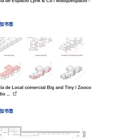
ía de Espacio Lynk & Co / Masquespacio -
加书签
ía de Local comercial Big and Tiny / Zooco
io ...
加书签