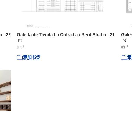
o - 22
Galería de Tienda La Cofradia / Berd Studio - 21
Galer
照片
照片
添加书签
添