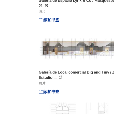
Galería de Espacio Lynk & Co / Masquespa
21
照片
添加书签
Galería de Local comercial Big and Tiny /
Estudio ...
照片
添加书签