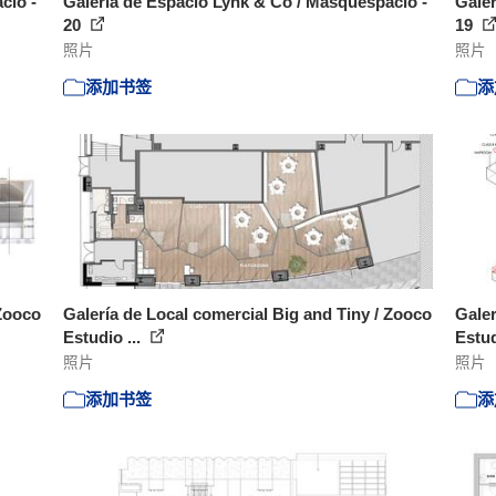
cio -
Galería de Espacio Lynk & Co / Masquespacio -
Galer
20
19
照片
照片
添加书签
添
 Zooco
Galería de Local comercial Big and Tiny / Zooco
Galer
Estudio ...
Estud
照片
照片
添加书签
添