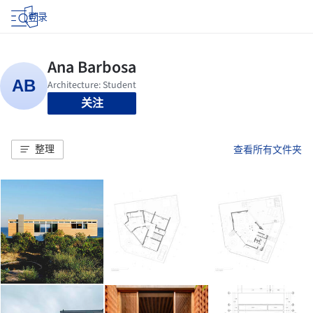
登录
关注
整理
查看所有文件夹