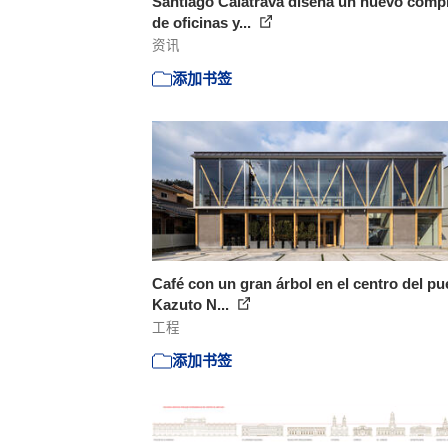
Santiago Calatrava diseña un nuevo comp
de oficinas y...
资讯
添加书签
Café con un gran árbol en el centro del pu
Kazuto N...
工程
添加书签