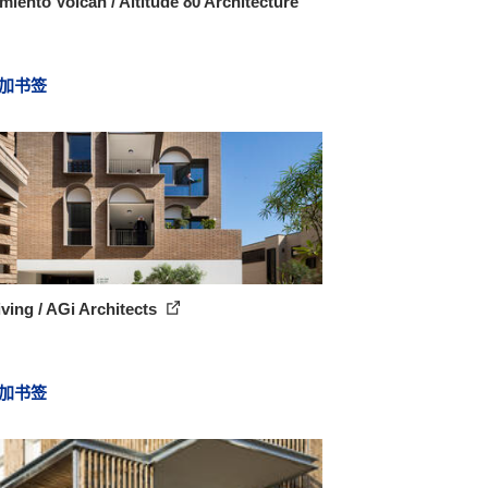
miento Volcán / Altitude 80 Architecture
加书签
iving / AGi Architects
加书签