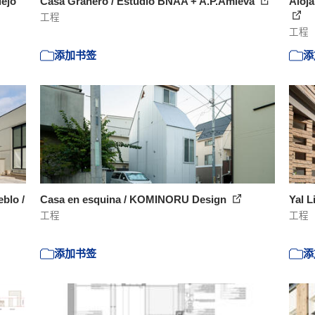
lejo
Casa Granero / Estudio BNAA + A.P.Amieva
Aloja
工程
工程
添加书签
添
eblo /
Casa en esquina / KOMINORU Design
Yal L
工程
工程
添加书签
添