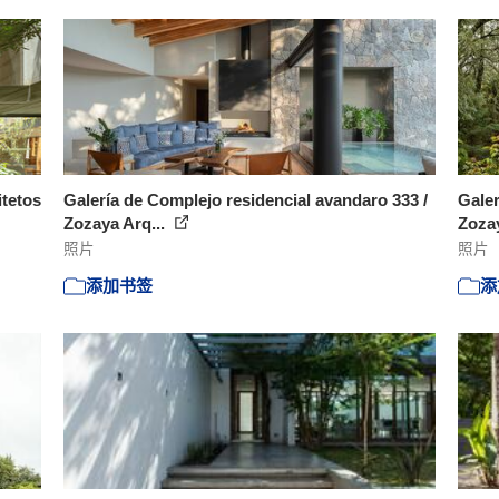
tetos
Galería de Complejo residencial avandaro 333 /
Galer
Zozaya Arq...
Zozay
照片
照片
添加书签
添