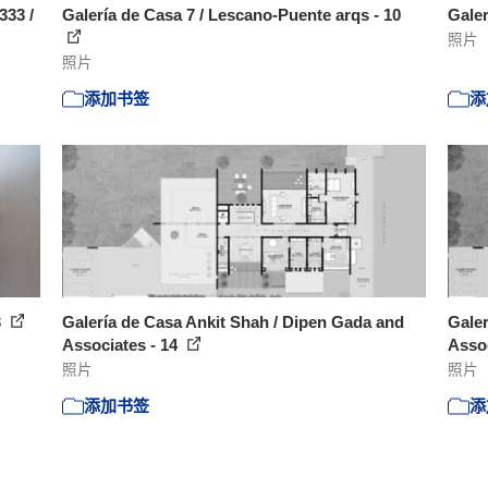
333 /
Galería de Casa 7 / Lescano-Puente arqs - 10
Galer
照片
照片
添加书签
添
3
Galería de Casa Ankit Shah / Dipen Gada and
Galer
Associates - 14
Assoc
照片
照片
添加书签
添