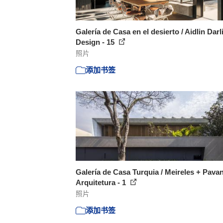
Galería de Casa en el desierto / Aidlin Darl
Design - 15
照片
添加书签
Galería de Casa Turquia / Meireles + Pava
Arquitetura - 1
照片
添加书签