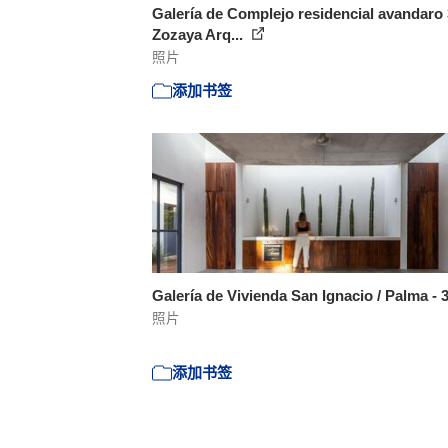
Galería de Complejo residencial avandaro 
Zozaya Arq...
照片
添加书签
Galería de Vivienda San Ignacio / Palma - 
照片
添加书签