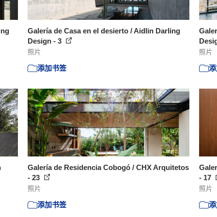
ing
Galería de Casa en el desierto / Aidlin Darling
Galer
Design - 3
Desig
照片
照片
添加书签
添
n
Galería de Residencia Cobogó / CHX Arquitetos
Galer
- 23
- 17
照片
照片
添加书签
添