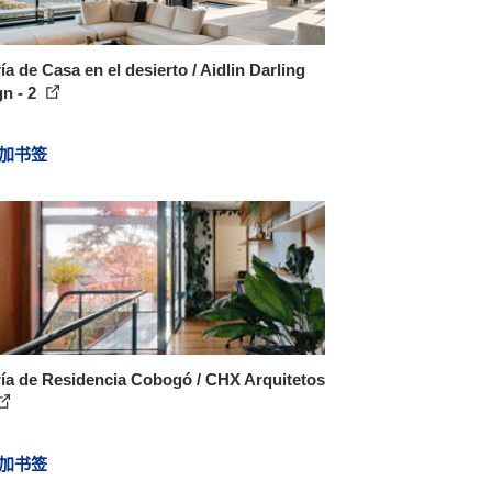
ía de Casa en el desierto / Aidlin Darling
n - 2
加书签
ía de Residencia Cobogó / CHX Arquitetos
加书签