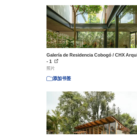
Galería de Residencia Cobogó / CHX Arqui
- 1
照片
添加书签