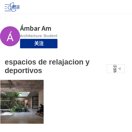
登录
关注
espacios de relajacion y
分
deportivos
享