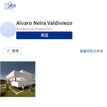
登录
关注
整理
查看所有文件夹