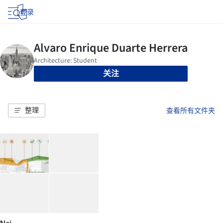
登录
关注
整理
查看所有文件夹