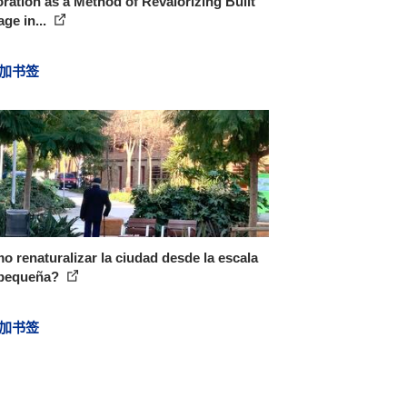
ration as a Method of Revalorizing Built
age in...
加书签
 renaturalizar la ciudad desde la escala
pequeña?
加书签