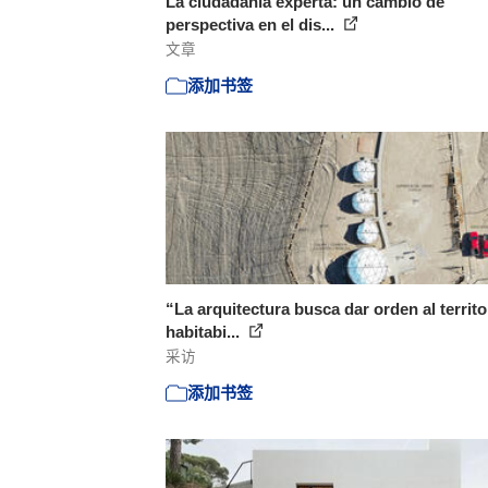
La ciudadanía experta: un cambio de
perspectiva en el dis...
文章
添加书签
“La arquitectura busca dar orden al territo
habitabi...
采访
添加书签