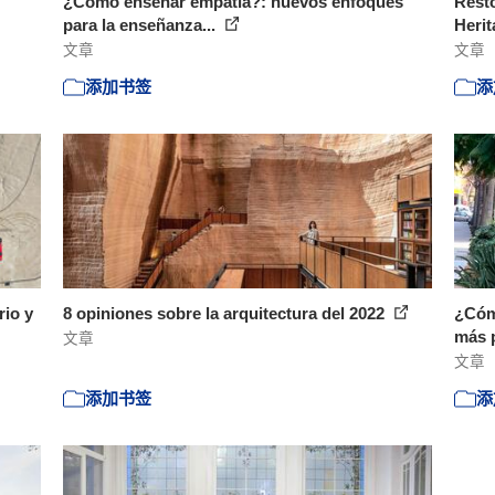
¿Cómo enseñar empatía?: nuevos enfoques
Resto
para la enseñanza...
Herit
文章
文章
添加书签
添
rio y
8 opiniones sobre la arquitectura del 2022
¿Cómo
más 
文章
文章
添加书签
添