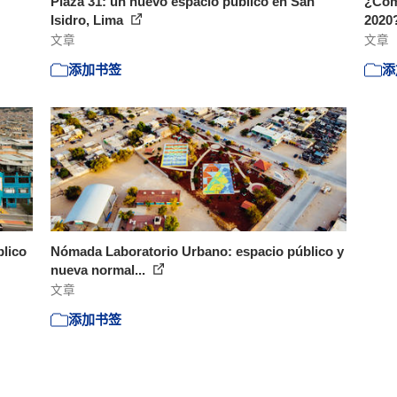
Plaza 31: un nuevo espacio público en San
¿Cóm
Isidro, Lima
2020
文章
文章
添加书签
添
blico
Nómada Laboratorio Urbano: espacio público y
nueva normal...
文章
添加书签