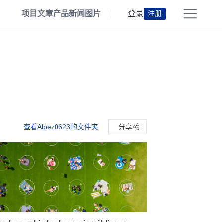
项目
文章
产品
新闻
图片
登录
注册
查看Alpez0623的文件夹
分享