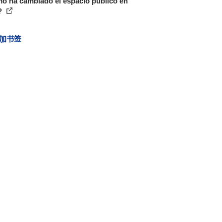
o ha cambiado el espacio público en
?
加书签