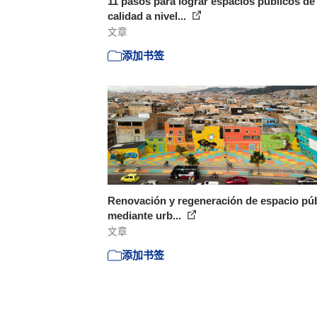
11 pasos para lograr espacios públicos de
calidad a nivel...
文章
添加书签
Renovación y regeneración de espacio pú
mediante urb...
文章
添加书签