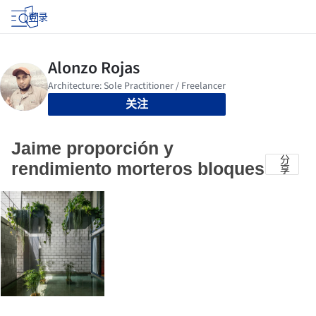
登录
关注
Jaime proporción y
分
rendimiento morteros bloques
享