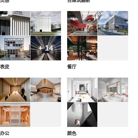
灵感
古建筑翻新
+ 14
表皮
餐厅
办公
颜色