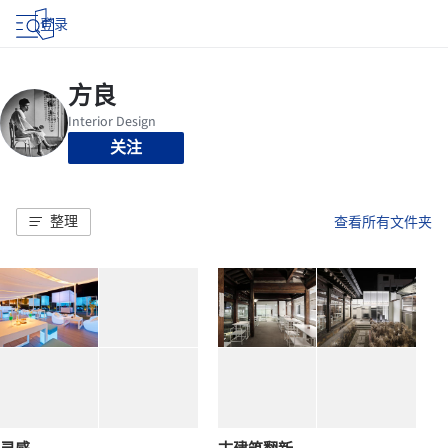
登录
关注
整理
查看所有文件夹