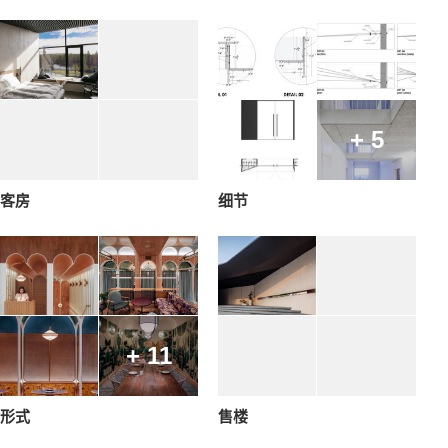
+ 5
客房
细节
+ 11
形式
售楼