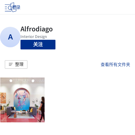
登录
关注
整理
查看所有文件夹