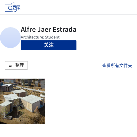
登录
关注
整理
查看所有文件夹