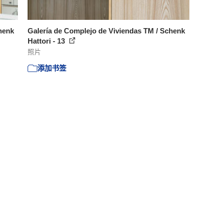
henk
Galería de Complejo de Viviendas TM / Schenk
Hattori - 13
照片
添加书签