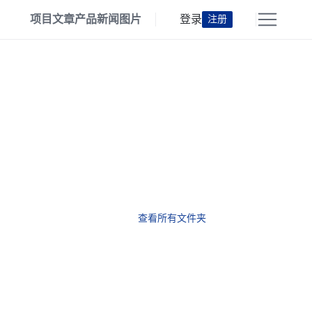
项目
文章
产品
新闻
图片
登录
注册
查看所有文件夹