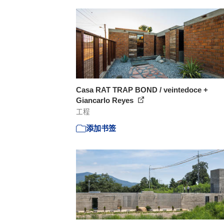
Casa RAT TRAP BOND / veintedoce +
Giancarlo Reyes
工程
添加书签