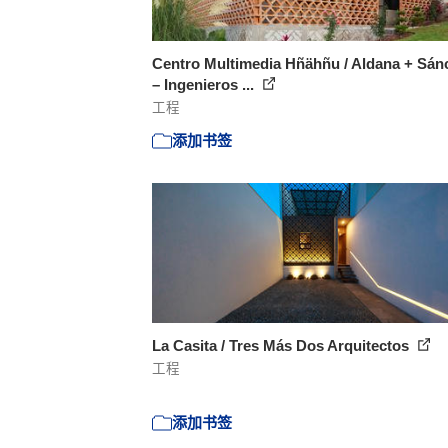
Centro Multimedia Hñähñu / Aldana + Sán
– Ingenieros ...
工程
添加书签
La Casita / Tres Más Dos Arquitectos
工程
添加书签