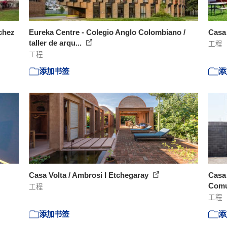
chez
Eureka Centre - Colegio Anglo Colombiano /
Casa
taller de arqu...
工程
工程
添加书签
添
Casa Volta / Ambrosi I Etchegaray
Casa 
Comu
工程
工程
添加书签
添