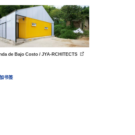
enda de Bajo Costo / JYA-RCHITECTS
加书签