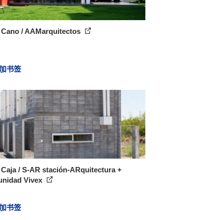
 Cano / AAMarquitectos
加书签
Caja / S-AR stación-ARquitectura +
nidad Vivex
加书签