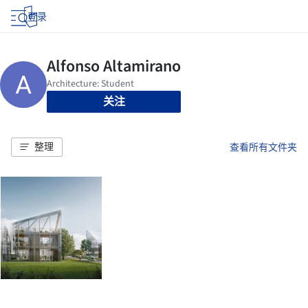
登录
关注
整理
查看所有文件夹