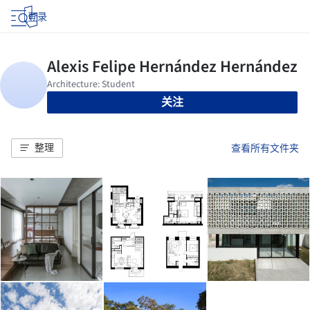
登录
关注
整理
查看所有文件夹