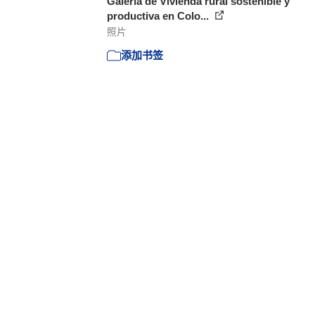
Galería de Vivienda rural sostenible y
productiva en Colo...
照片
添加书签