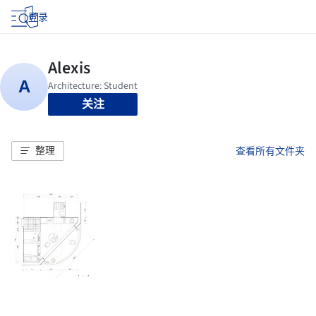
登录
关注
整理
查看所有文件夹