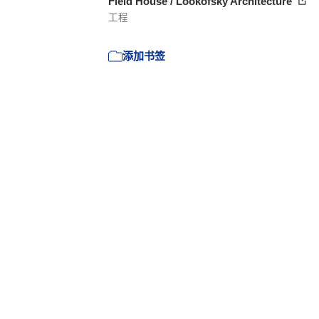
Field House / Lookofsky Architecture
工程
添加书签