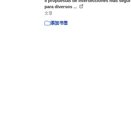
5 propuestas de intersecciones más segu
para diversos ...
文章
添加书签