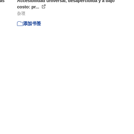
ras
Accesibilidad universal, desapercibida y a bajo
costo: pr...
杂项
添加书签