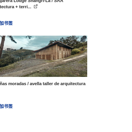
jarera Lodge Shangri-La / SAA
tectura + terri...
加书签
as moradas / avella taller de arquitectura
加书签