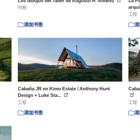
Los dibujos del Taller de Augusto H. Álvarez
La Pa
arqui
刊物
工程
添加书签
添
Cabaña JR en Kimo Estate / Anthony Hunt
Cabañ
Design + Luke Sta...
工程
工程
添加书签
添