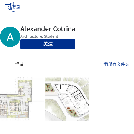
登录
关注
整理
查看所有文件夹