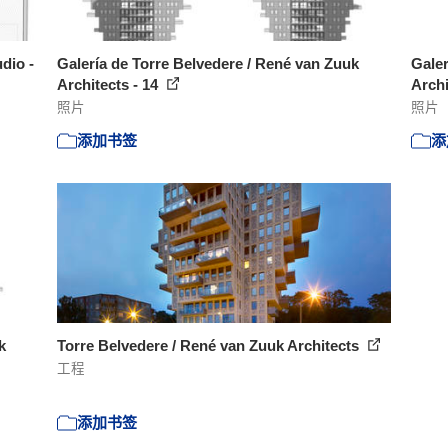
dio -
Galería de Torre Belvedere / René van Zuuk
Galer
Architects - 14
Archi
照片
照片
添加书签
添
k
Torre Belvedere / René van Zuuk Architects
工程
添加书签