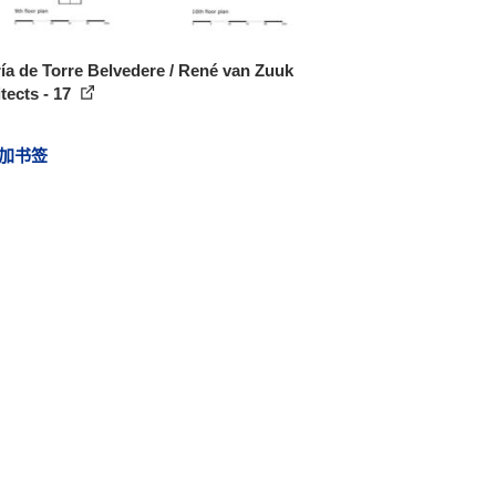
ía de Torre Belvedere / René van Zuuk
tects - 17
加书签