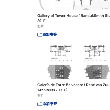
Gallery of Tower House / BandukSmith Stu
20
照片
添加书签
Galería de Torre Belvedere / René van Zuu
Architects - 13
照片
添加书签