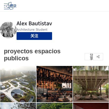
登录
关注
proyectos espacios
分
publicos
享