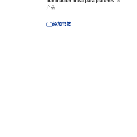
Iluminación lineal para plafones
产品
添加书签