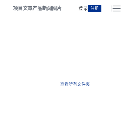
项目
文章
产品
新闻
图片
登录
注册
查看所有文件夹