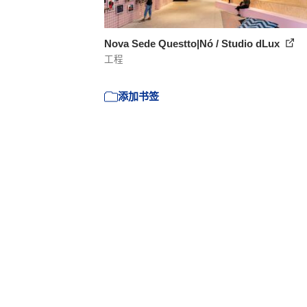
Nova Sede Questto|Nó / Studio dLux
工程
添加书签