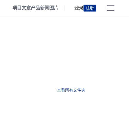
项目
文章
产品
新闻
图片
登录
注册
查看所有文件夹