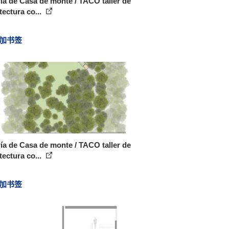
ía de Casa de monte / TACO taller de
tectura co...
加书签
ía de Casa de monte / TACO taller de
tectura co...
加书签