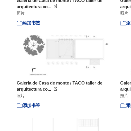
Galería de Casa de monte / TACO taller de
Galer
arquitectura co...
arqui
照片
照片
添加书签
添
Galería de Casa de monte / TACO taller de
Galer
arquitectura co...
arqui
照片
照片
添加书签
添