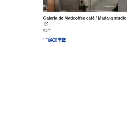
Galería de Madcoffee café / Madarq studio 
照片
添加书签