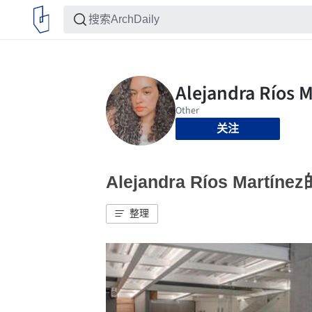
关注
Alejandra Ríos Martí
整理