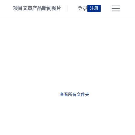
项目
文章
产品
新闻
图片
登录
注册
查看所有文件夹