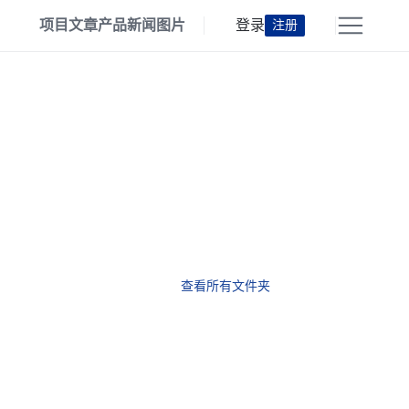
项目
文章
产品
新闻
图片
登录
注册
查看所有文件夹