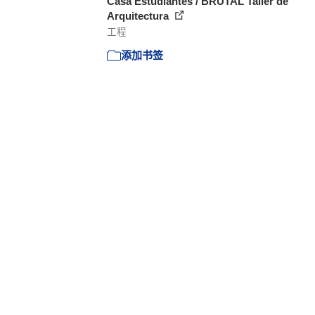
Casa Estudiantes / BRUTAL Taller de
Arquitectura
工程
添加书签