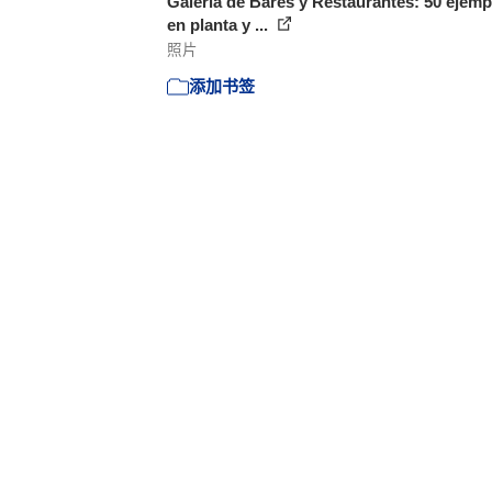
Galería de Bares y Restaurantes: 50 ejemp
en planta y ...
照片
添加书签