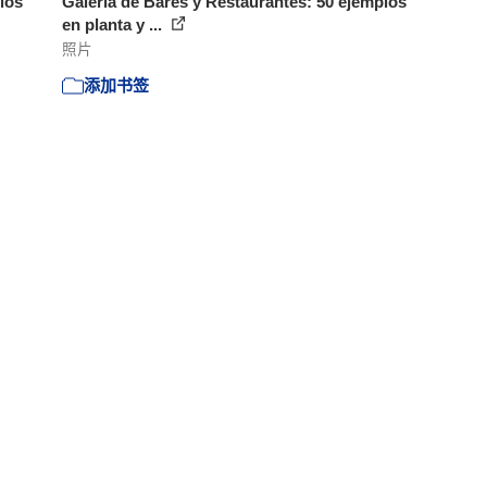
los
Galería de Bares y Restaurantes: 50 ejemplos
en planta y ...
照片
添加书签